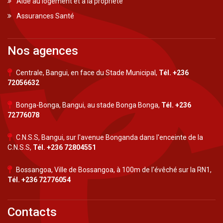
Aide au logement et à la propriété
Assurances Santé
Nos agences
Centrale, Bangui, en face du Stade Municipal,
Tél. +236
72056632
Bonga-Bonga, Bangui, au stade Bonga Bonga,
Tél. +236
72776078
C.N.S.S, Bangui, sur l'avenue Bonganda dans l'enceinte de la
C.N.S.S,
Tél. +236 72804551
Bossangoa, Ville de Bossangoa, à 100m de l'évêché sur la RN1,
Tél. +236 72776054
Contacts